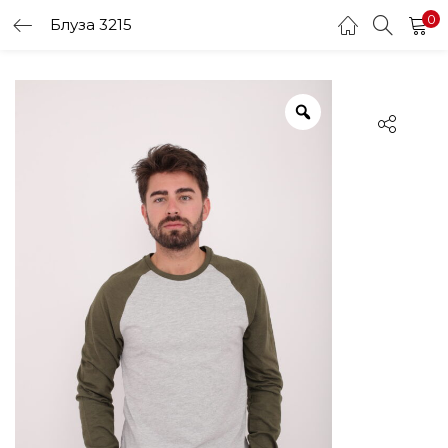
0
Блуза 3215
LOGIN
Enter your username and password to login.
Remember me
Login
Lost password?