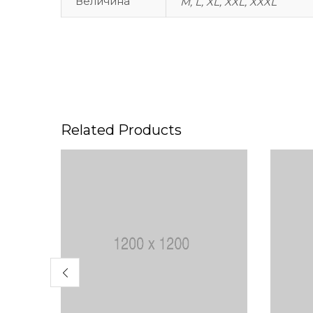
Величина
M, L, XL, XXL, XXXL
Related Products