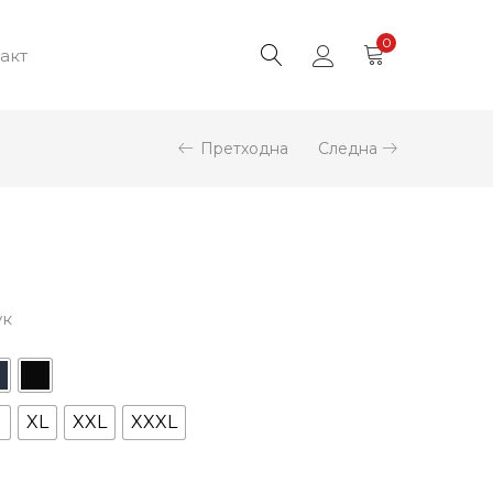
0
акт
Претходна
Следна
ук
XL
XXL
XXXL