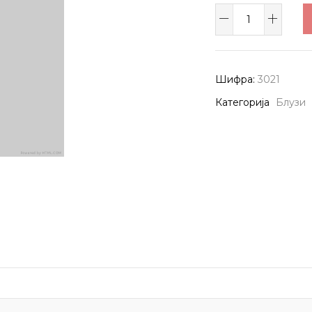
Блуза
3021
количина
Шифра:
3021
Категорија
Блузи