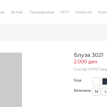
ма
За Нас
Продавница
ЧПП
Новости
Конт
Блуза 3021
2.000
ден
Состав 100%Пам
Боја
Величина
M
L