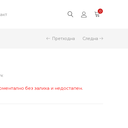
0
акт
Претходна
Следна
ук
оментално без залиха и недостапен.