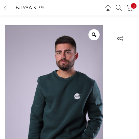
0
БЛУЗА 3139
LOGIN
Enter your username and password to login.
Remember me
Login
Lost password?