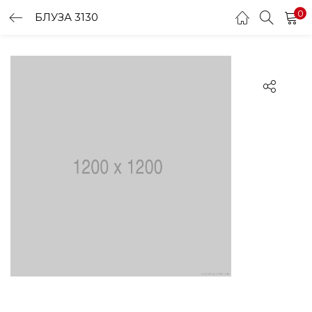
0
БЛУЗА 3130
LOGIN
Enter your username and password to login.
Remember me
Login
Lost password?