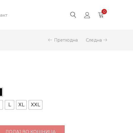
0
акт
Претходна
Следна
M
L
XL
XXL
ДОДАЈ ВО КОШНИЦА