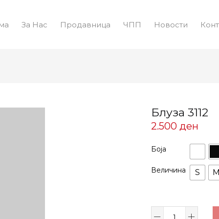
ма
За Нас
Продавница
ЧПП
Новости
Конт
Блуза 3112
2.500
ден
Боја
Величина
S
Блуза