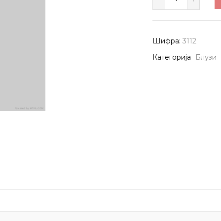
3112
количина
Шифра:
3112
Категорија
Блузи