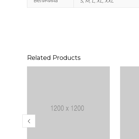
Величина
S, M, L, XL, XXL
Related Products