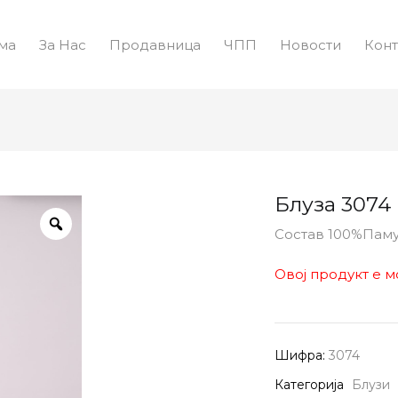
ма
За Нас
Продавница
ЧПП
Новости
Конт
Блуза 3074
Состав 100%Пам
Овој продукт е м
Шифра:
3074
Категорија
Блузи