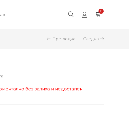
0
акт
Претходна
Следна
ук
оментално без залиха и недостапен.