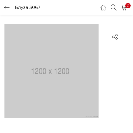
0
Блуза 3067
LOGIN
Enter your username and password to login.
Remember me
Login
Lost password?