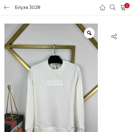
0
Блуза 3028
LOGIN
Enter your username and password to login.
Remember me
Login
Lost password?