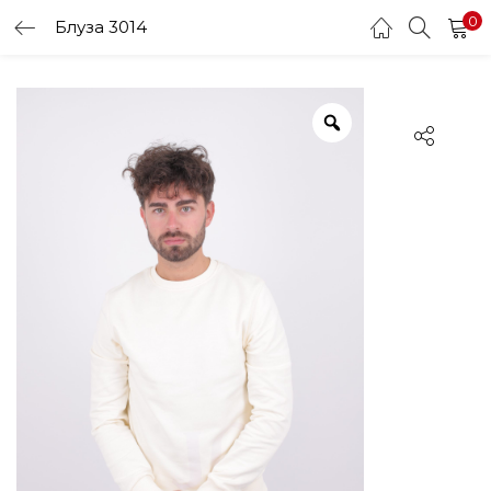
0
Блуза 3014
LOGIN
Enter your username and password to login.
Remember me
Login
Lost password?