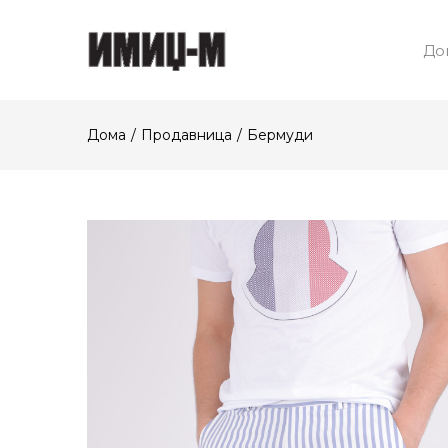
До
Дома
Продавница
Бермуди