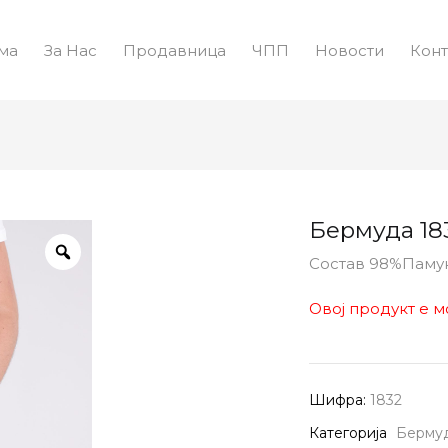
ма
За Нас
Продавница
ЧПП
Новости
Конт
Бермуда 18
Состав 98%Паму
Овој продукт е м
Шифра:
1832
Категорија
Берму