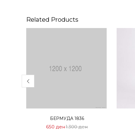
Related Products
Избери опции
БЕРМУДА 1836
Цена
Нормална
650
ден
1.300
ден