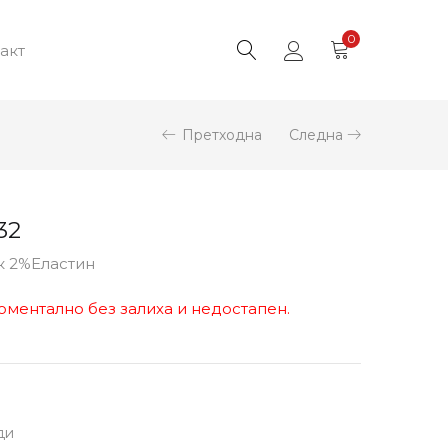
0
акт
Претходна
Следна
32
к 2%Еластин
оментално без залиха и недостапен.
ди