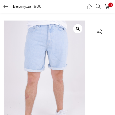
0
Бермуда 1900
LOGIN
Enter your username and password to login.
Remember me
Login
Lost password?