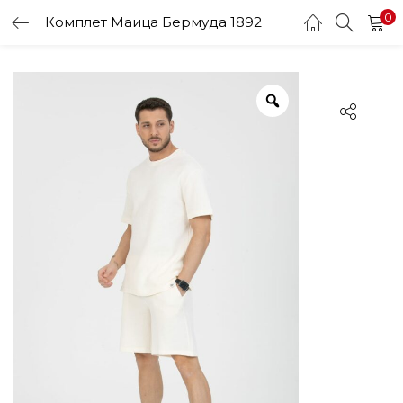
0
Комплет Маица Бермуда 1892
LOGIN
Enter your username and password to login.
Remember me
Login
Lost password?