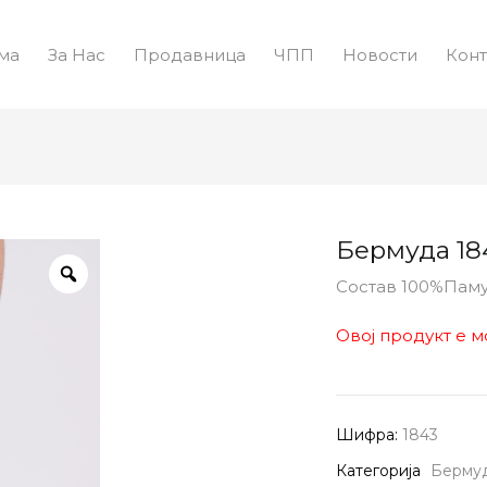
ма
За Нас
Продавница
ЧПП
Новости
Конт
Бермуда 18
Состав 100%Пам
Овој продукт е м
Шифра:
1843
Категорија
Берму