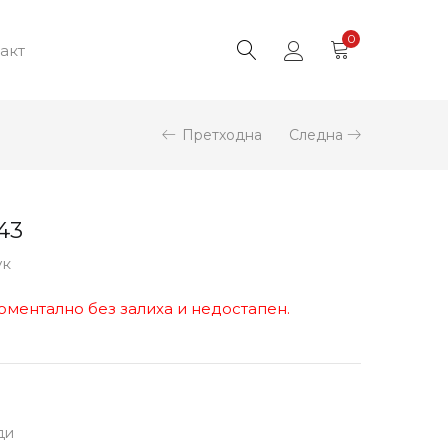
0
акт
Претходна
Следна
43
ук
оментално без залиха и недостапен.
ди