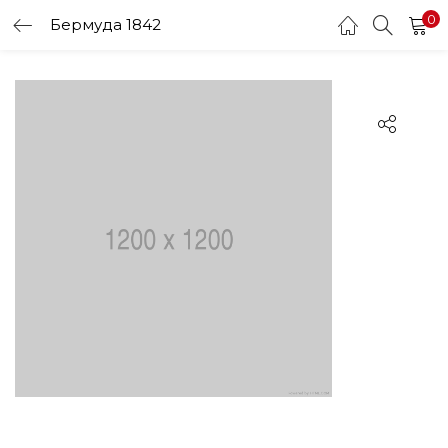
0
Бермуда 1842
LOGIN
Enter your username and password to login.
Remember me
Login
Lost password?