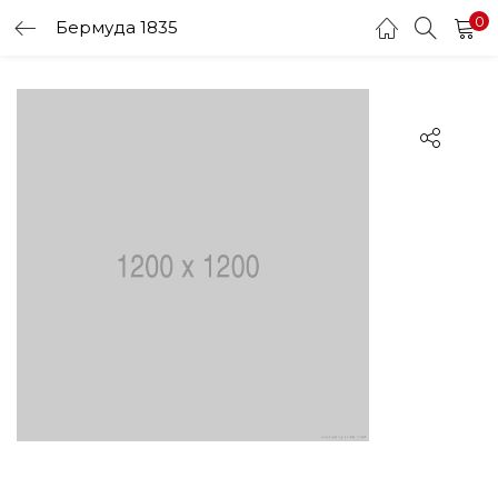
0
Бермуда 1835
LOGIN
Enter your username and password to login.
Remember me
Login
Lost password?