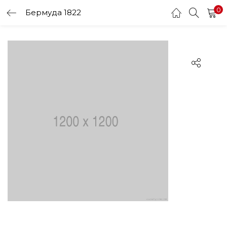
0
Бермуда 1822
LOGIN
Enter your username and password to login.
Remember me
Login
Lost password?