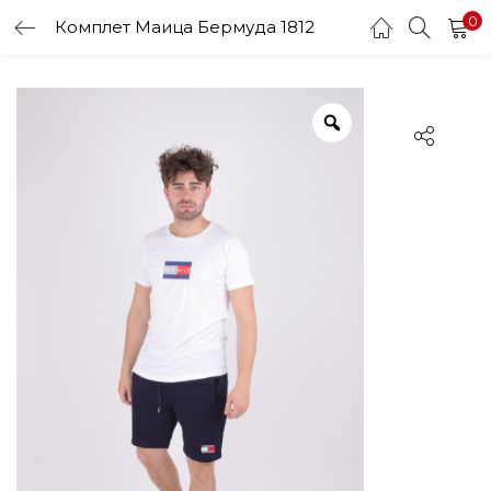
0
Комплет Маица Бермуда 1812
LOGIN
Enter your username and password to login.
Remember me
Login
Lost password?